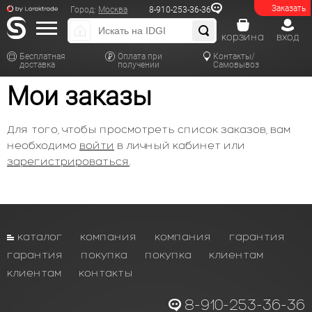
Заказать
Город:
Москва
8-910-253-36-36
корзина
вход
Бесплатная
Оплата при
Контакты/
доставка
получении
Самовывоз
Мои заказы
Для того, чтобы просмотреть список заказов, вам
необходимо
войти
в личный кабинет или
зарегистрироваться
.
каталог
компания
компания
гарантия
гарантия
покупка
покупка
клиентам
клиентам
контакты
8-910-253-36-36