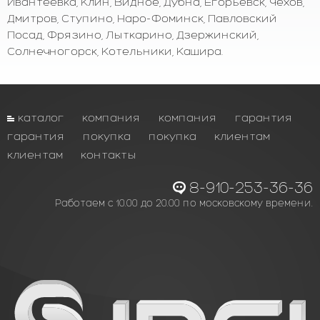
Ивантеевка, Клин, Видное, Дубна, Егорьевск, Чехов,
Дмитров, Ступино, Наро-Фоминск, Павловский
Посад, Фрязино, Лыткарино, Дзержинский,
Солнечногорск, Котельники, Кашира.
каталог
компания
компания
гарантия
гарантия
покупка
покупка
клиентам
клиентам
контакты
8-910-253-36-36
Работаем с 10.00 до 20.00 по московскому времени.