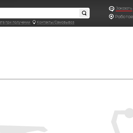
Заказать
Работаем
по московс
ата при получении
Контакты/Самовывоз