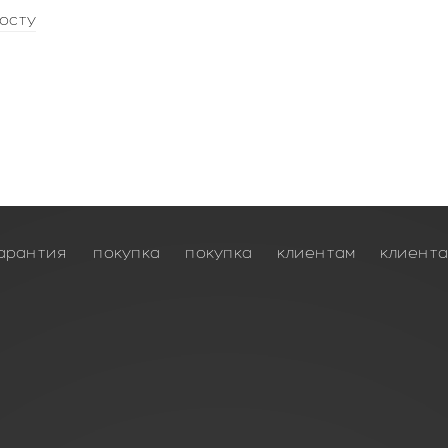
осту
арантия
покупка
покупка
клиентам
клиент