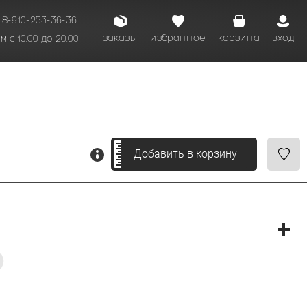
8-910-253-36-36
заказы
избранное
корзина
вход
 с 10.00 до 20.00
кому времени.
Добавить в корзину