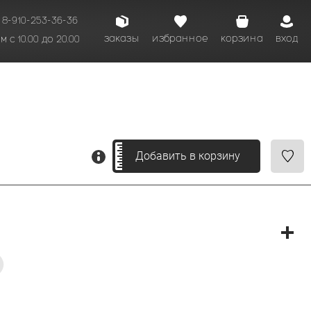
8-910-253-36-36
заказы
избранное
корзина
вход
 с 10.00 до 20.00
кому времени.
Добавить в корзину