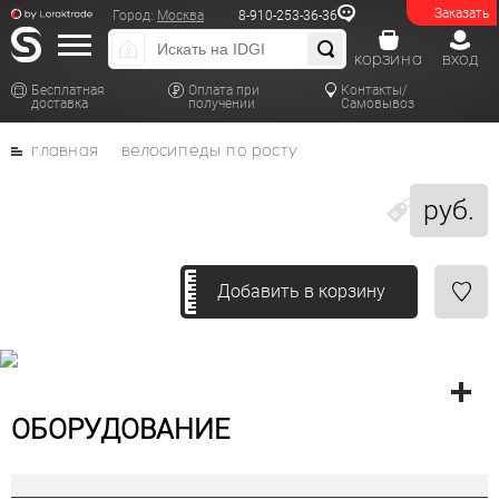
Заказать
Город:
Москва
8-910-253-36-36
корзина
вход
Бесплатная
Оплата при
Контакты/
доставка
получении
Самовывоз
главная
велосипеды по росту
руб.
Добавить в корзину
ОБОРУДОВАНИЕ