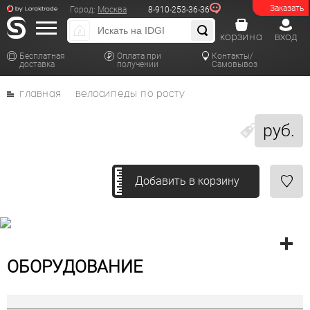
Заказать
Город:
Москва
8-910-253-36-36
корзина
вход
Бесплатная
Оплата при
Контакты/
доставка
получении
Самовывоз
главная
велосипеды по росту
руб.
Добавить в корзину
ОБОРУДОВАНИЕ