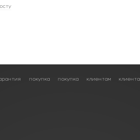
осту
арантия
покупка
покупка
клиентам
клиент