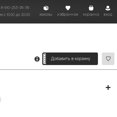
8-910-253-36-36
заказы
избранное
корзина
вход
 с 10.00 до 20.00
кому времени.
Добавить в корзину