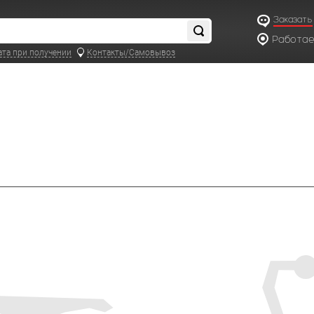
Заказать
Работаем
по московс
ата при получении
Контакты/Самовывоз