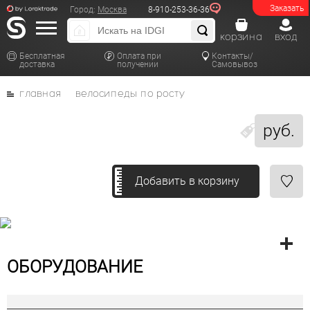
Заказать
Город:
Москва
8-910-253-36-36
корзина
вход
Бесплатная
Оплата при
Контакты/
доставка
получении
Самовывоз
главная
велосипеды по росту
руб.
Добавить в корзину
ОБОРУДОВАНИЕ