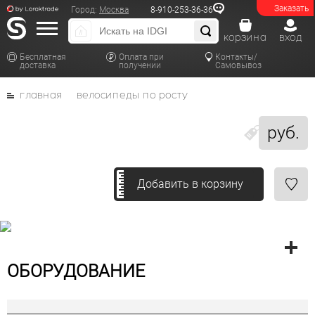
Заказать
Город:
Москва
8-910-253-36-36
корзина
вход
Бесплатная
Оплата при
Контакты/
доставка
получении
Самовывоз
главная
велосипеды по росту
руб.
Добавить в корзину
ОБОРУДОВАНИЕ