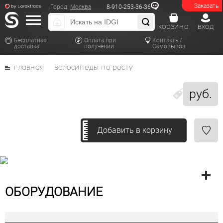
Заказать
Город:
Москва
8-910-253-36-36
корзина
вход
Бесплатная
Оплата при
Контакты/
доставка
получении
Самовывоз
главная
велосипеды по росту
руб.
Добавить в корзину
ОБОРУДОВАНИЕ