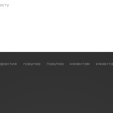
осту
арантия
покупка
покупка
клиентам
клиент