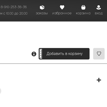
8-910-253-36-36
заказы
избранное
корзина
вход
 с 10.00 до 20.00
кому времени.
Добавить в корзину