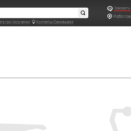
Заказать
Работаем
по московс
ата при получении
Контакты/Самовывоз