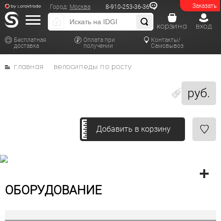
Заказать
Город:
Москва
8-910-253-36-36
корзина
вход
Бесплатная
Оплата при
Контакты/
доставка
получении
Самовывоз
главная
велосипеды по росту
руб.
Добавить в корзину
ОБОРУДОВАНИЕ