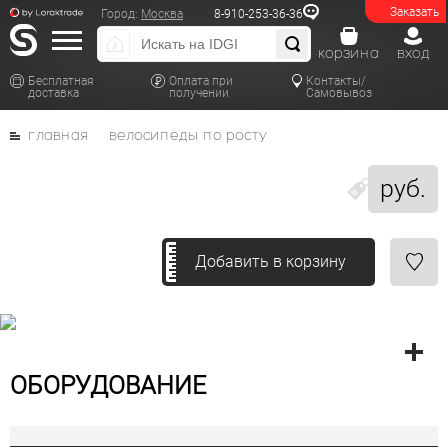
Заказать
Город:
Москва
8-910-253-36-36
корзина
вход
Бесплатная
Оплата при
Контакты/
доставка
получении
Самовывоз
главная
велосипеды по росту
руб.
Добавить в корзину
ОБОРУДОВАНИЕ