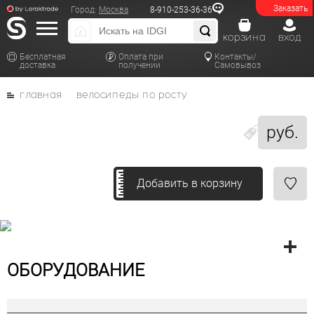
Заказать
Город:
Москва
8-910-253-36-36
корзина
вход
Бесплатная
Оплата при
Контакты/
доставка
получении
Самовывоз
главная
велосипеды по росту
руб.
Добавить в корзину
ОБОРУДОВАНИЕ