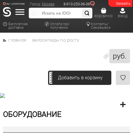
Заказать
Город:
Москва
8-910-253-36-36
корзина
вход
Бесплатная
Оплата при
Контакты/
доставка
получении
Самовывоз
главная
велосипеды по росту
руб.
Добавить в корзину
ОБОРУДОВАНИЕ