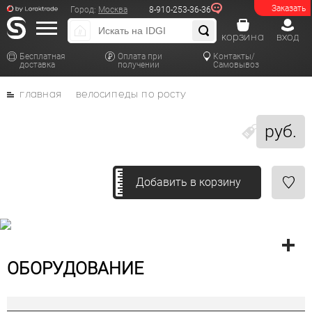
Заказать
Город:
Москва
8-910-253-36-36
корзина
вход
Бесплатная
Оплата при
Контакты/
доставка
получении
Самовывоз
главная
велосипеды по росту
руб.
Добавить в корзину
ОБОРУДОВАНИЕ