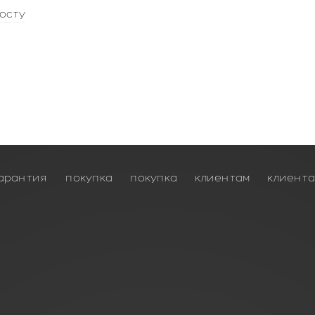
осту
арантия
покупка
покупка
клиентам
клиент