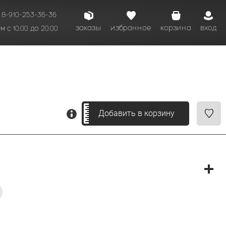
8-910-253-36-36
заказы
избранное
корзина
вход
 с 10.00 до 20.00
кому времени.
Добавить в корзину