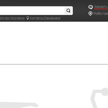
Заказать
Работаем
по московс
ата при получении
Контакты/Самовывоз