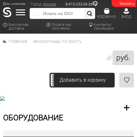
Заказать
Город:
Москва
8-910-253-36-36
корзина
вход
Бесплатная
Оплата при
Контакты/
доставка
получении
Самовывоз
главная
велосипеды по росту
руб.
Добавить в корзину
ОБОРУДОВАНИЕ