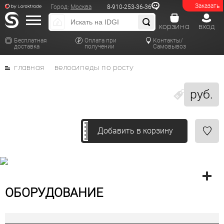
Заказать
Город:
Москва
8-910-253-36-36
корзина
вход
Бесплатная
Оплата при
Контакты/
доставка
получении
Самовывоз
главная
велосипеды по росту
руб.
Добавить в корзину
ОБОРУДОВАНИЕ