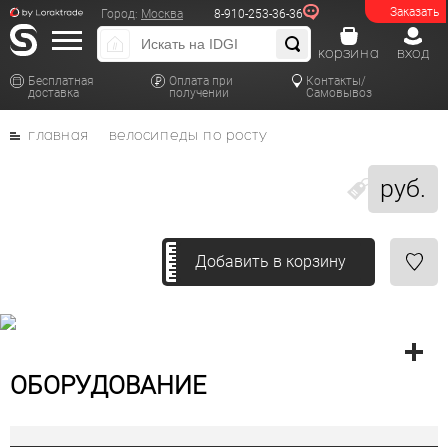
Заказать
Город:
Москва
8-910-253-36-36
корзина
вход
Бесплатная
Оплата при
Контакты/
доставка
получении
Самовывоз
главная
велосипеды по росту
руб.
Добавить в корзину
ОБОРУДОВАНИЕ