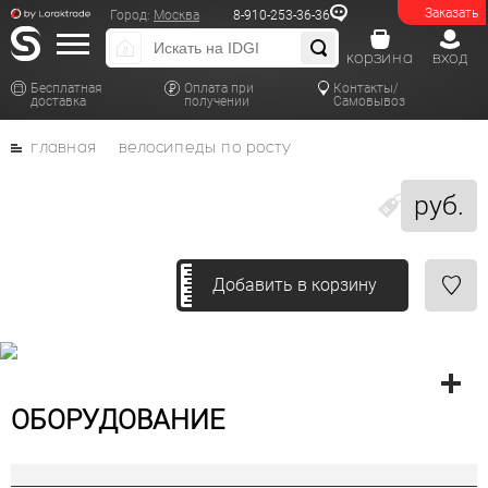
Заказать
Город:
Москва
8-910-253-36-36
корзина
вход
Бесплатная
Оплата при
Контакты/
доставка
получении
Самовывоз
главная
велосипеды по росту
руб.
Добавить в корзину
ОБОРУДОВАНИЕ