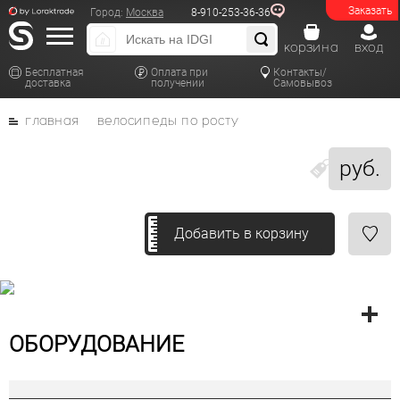
Заказать
Город:
Москва
8-910-253-36-36
корзина
вход
Бесплатная
Оплата при
Контакты/
доставка
получении
Самовывоз
главная
велосипеды по росту
руб.
Добавить в корзину
ОБОРУДОВАНИЕ