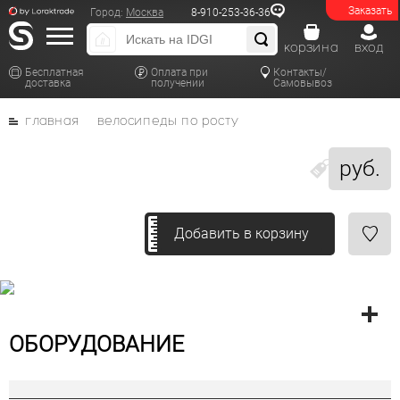
Заказать
Город:
Москва
8-910-253-36-36
корзина
вход
Бесплатная
Оплата при
Контакты/
доставка
получении
Самовывоз
главная
велосипеды по росту
руб.
Добавить в корзину
ОБОРУДОВАНИЕ