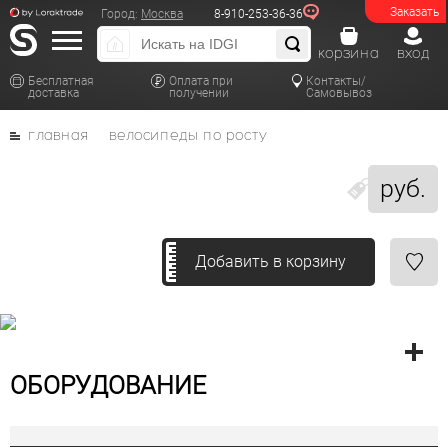
Заказать
Город:
Москва
8-910-253-36-36
корзина
вход
Бесплатная
Оплата при
Контакты/
доставка
получении
Самовывоз
главная
велосипеды по росту
руб.
Добавить в корзину
ОБОРУДОВАНИЕ