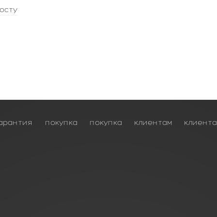
осту
арантия
покупка
покупка
клиентам
клиент