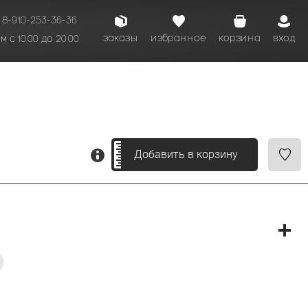
8-910-253-36-36
заказы
избранное
корзина
вход
 с 10.00 до 20.00
кому времени.
Добавить в корзину