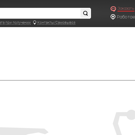
Заказать
Работаем
по московс
ата при получении
Контакты/Самовывоз