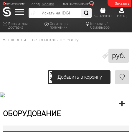
Заказать
Город:
Москва
8-910-253-36-36
корзина
вход
Бесплатная
Оплата при
Контакты/
доставка
получении
Самовывоз
главная
велосипеды по росту
руб.
Добавить в корзину
ОБОРУДОВАНИЕ