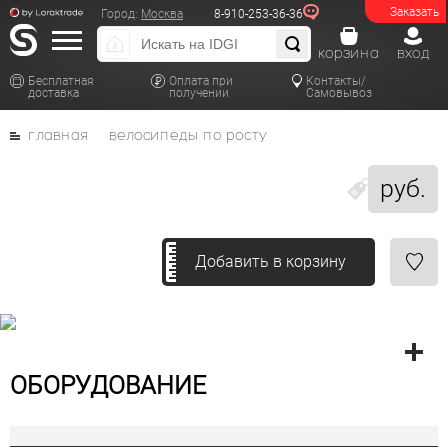
Заказать
Город:
Москва
8-910-253-36-36
корзина
вход
Бесплатная
Оплата при
Контакты/
доставка
получении
Самовывоз
главная
велосипеды по росту
руб.
Добавить в корзину
ОБОРУДОВАНИЕ