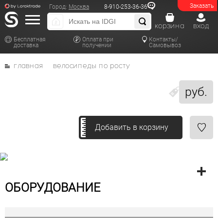
Заказать
Город:
Москва
8-910-253-36-36
корзина
вход
Бесплатная
Оплата при
Контакты/
доставка
получении
Самовывоз
главная
велосипеды по росту
руб.
Добавить в корзину
ОБОРУДОВАНИЕ