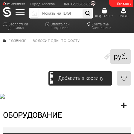
Заказать
Город:
Москва
8-910-253-36-36
корзина
вход
Бесплатная
Оплата при
Контакты/
доставка
получении
Самовывоз
главная
велосипеды по росту
руб.
Добавить в корзину
ОБОРУДОВАНИЕ