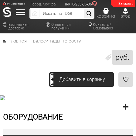
Заказать
Город:
Москва
8-910-253-36-36
корзина
вход
Бесплатная
Оплата при
Контакты/
доставка
получении
Самовывоз
главная
велосипеды по росту
руб.
Добавить в корзину
ОБОРУДОВАНИЕ