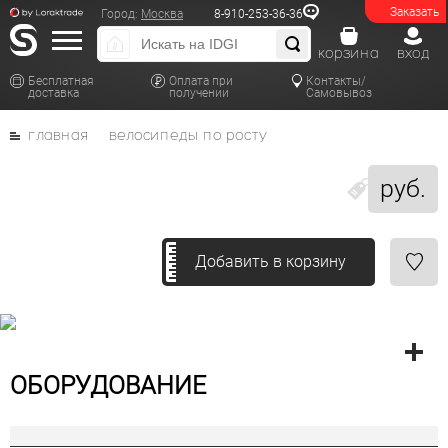
Заказать
Город:
Москва
8-910-253-36-36
корзина
вход
Бесплатная
Оплата при
Контакты/
доставка
получении
Самовывоз
главная
велосипеды по росту
руб.
Добавить в корзину
ОБОРУДОВАНИЕ