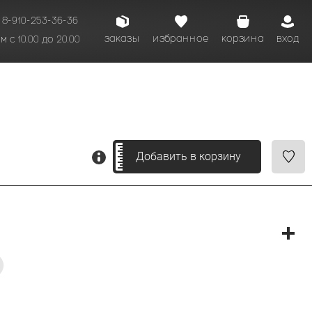
8-910-253-36-36
заказы
избранное
корзина
вход
 с 10.00 до 20.00
кому времени.
Добавить в корзину