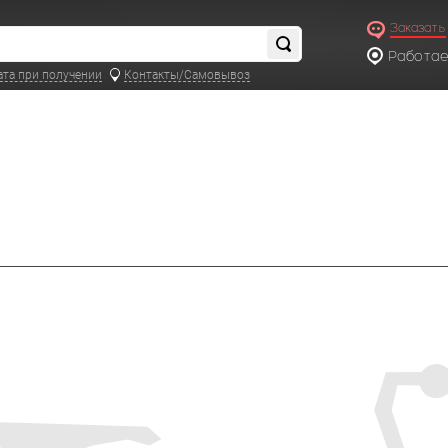
Заказать
Работаем
по московс
ата при получении
Контакты/Самовывоз