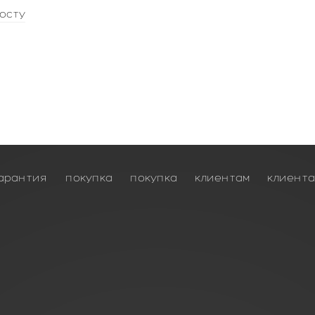
осту
арантия
покупка
покупка
клиентам
клиент