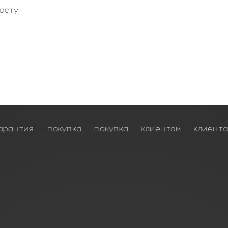
осту
арантия
покупка
покупка
клиентам
клиент