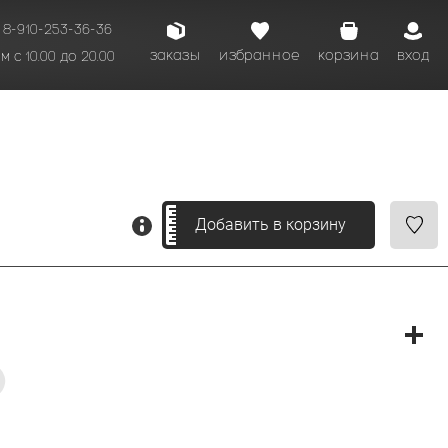
8-910-253-36-36
заказы
избранное
корзина
вход
 с 10.00 до 20.00
кому времени.
Добавить в корзину