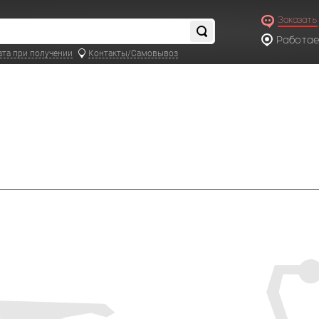
Заказать
Работаем
по московс
ата при получении
Контакты/Самовывоз