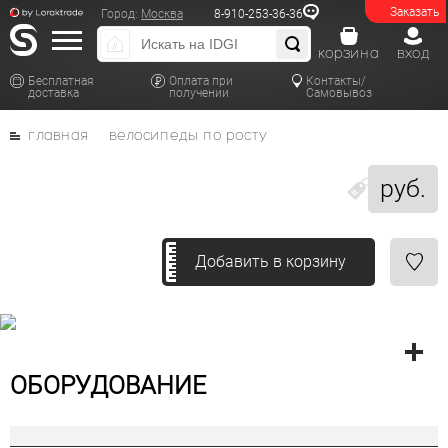
Заказать
Город:
Москва
8-910-253-36-36
корзина
вход
Бесплатная
Оплата при
Контакты/
доставка
получении
Самовывоз
главная
велосипеды по росту
руб.
Добавить в корзину
ОБОРУДОВАНИЕ