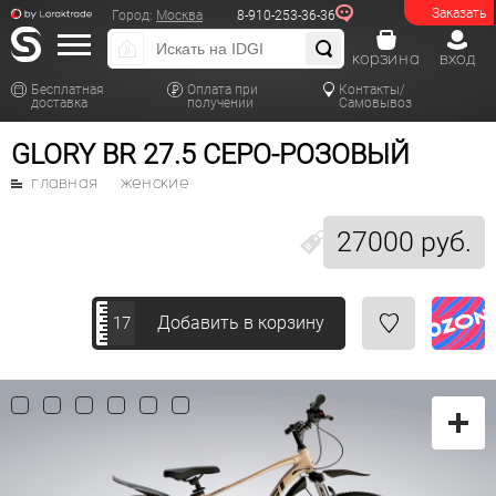
Заказать
Город:
Москва
8-910-253-36-36
корзина
вход
Бесплатная
Оплата при
Контакты/
доставка
получении
Самовывоз
GLORY BR 27.5 СЕРО-РОЗОВЫЙ
главная
женские
27000 руб.
Добавить в корзину
17