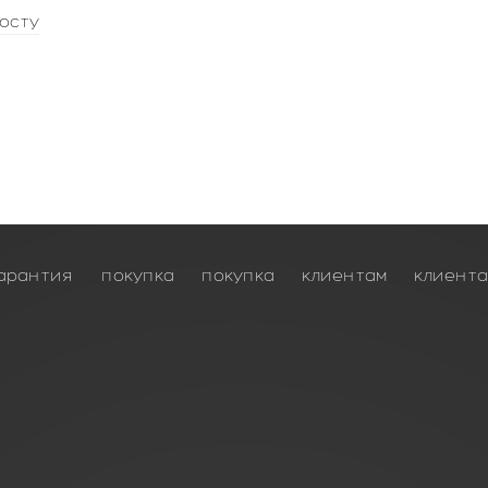
осту
арантия
покупка
покупка
клиентам
клиент