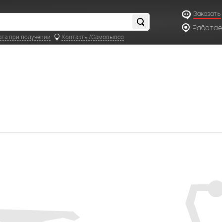
Заказать
Работаем
по московс
ата при получении
Контакты/Самовывоз