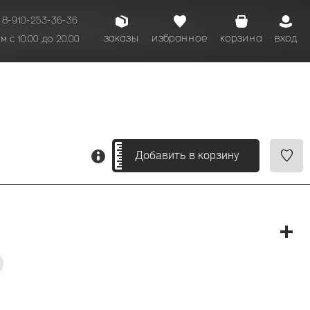
8-910-253-36-36
заказы
избранное
корзина
вход
 с 10.00 до 20.00
кому времени.
Добавить в корзину