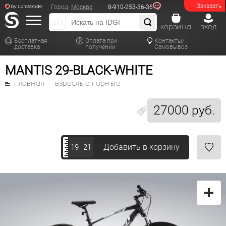
Заказать
Город:
Москва
8-910-253-36-36
корзина
вход
Бесплатная
Оплата при
Контакты/
доставка
получении
Самовывоз
MANTIS 29-BLACK-WHITE
главная
взрослые горные
27000 руб.
Добавить в корзину
19
21